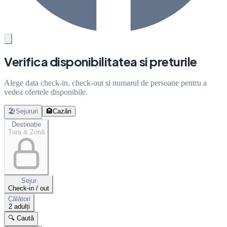
Verifica disponibilitatea si preturile
Alege data check-in, check-out si numarul de persoane pentru a
vedea ofertele disponibile.
🏖️
Sejururi
🏨
Cazări
Destinație
Țara & Zonă
Sejur
Check-in / out
Călători
2 adulți
🔍 Caută