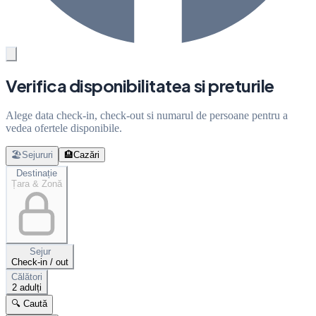
Verifica disponibilitatea si preturile
Alege data check-in, check-out si numarul de persoane pentru a
vedea ofertele disponibile.
🏖️
Sejururi
🏨
Cazări
Destinație
Țara & Zonă
Sejur
Check-in / out
Călători
2 adulți
🔍 Caută