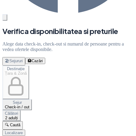
Verifica disponibilitatea si preturile
Alege data check-in, check-out si numarul de persoane pentru a
vedea ofertele disponibile.
🏖️
Sejururi
🏨
Cazări
Destinație
Țara & Zonă
Sejur
Check-in / out
Călători
2 adulți
🔍 Caută
Localizare