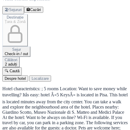
🏖️
Sejururi
🏨
Cazări
Destinație
Țara & Zonă
Sejur
Check-in / out
Călători
2 adulți
🔍 Caută
Despre hotel
Localizare
Hotel characteristics: ; 5 rooms Location: Want to save money while
travelling? Itâs easy: hotel Â«5 KeysÂ» is located in Pisa. This hotel
is located minutes away from the city center. You can take a walk
and explore the neighbourhood area of the hotel. Places nearby:
Giardino Scotto, Museo Nazionale di S. Matteo and Medici Palace
At the hotel: Want to be always on-line? Wi-Fi is available. If you
travel by car, you can park in a parking zone. The following services
are also available for the guests: a doctor. Pets are welcome here;