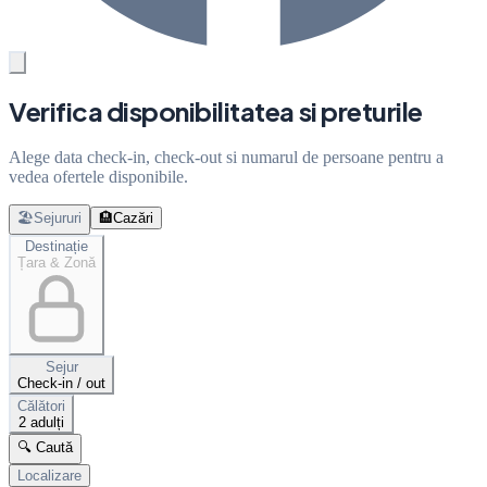
Verifica disponibilitatea si preturile
Alege data check-in, check-out si numarul de persoane pentru a
vedea ofertele disponibile.
🏖️
Sejururi
🏨
Cazări
Destinație
Țara & Zonă
Sejur
Check-in / out
Călători
2 adulți
🔍 Caută
Localizare