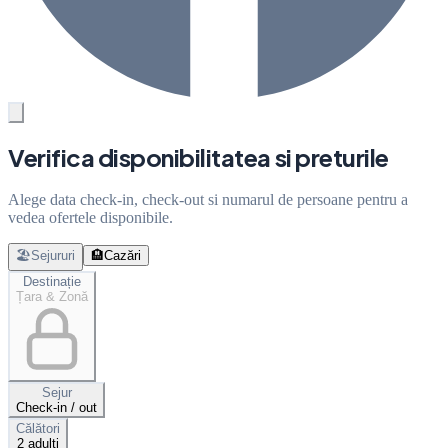
Verifica disponibilitatea si preturile
Alege data check-in, check-out si numarul de persoane pentru a
vedea ofertele disponibile.
🏖️
Sejururi
🏨
Cazări
Destinație
Țara & Zonă
Sejur
Check-in / out
Călători
2 adulți