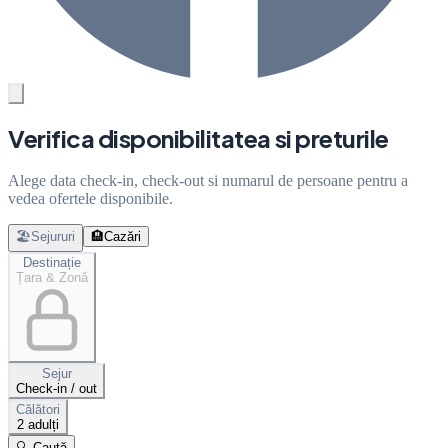
Verifica disponibilitatea si preturile
Alege data check-in, check-out si numarul de persoane pentru a
vedea ofertele disponibile.
🏖️
Sejururi
🏨
Cazări
Destinație
Țara & Zonă
Sejur
Check-in / out
Călători
2 adulți
🔍 Caută