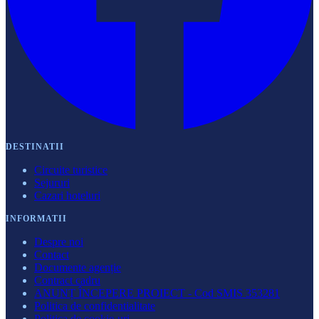
DESTINATII
Circuite turistice
Sejururi
Cazari hoteluri
INFORMATII
Despre noi
Contact
Documente agenție
Contract cadru
ANUNȚ ÎNCEPERE PROIECT - Cod SMIS 353281
Politica de confidentialitate
Politica de cookie-uri