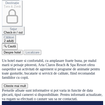
Destinație
Țara & Zonă
Sejur
Check-in / out
Călători
2 adulți
🔍 Caută
Despre hotel
Localizare
Un hotel mare si confortabil, cu amplasare foarte buna, pe malul
marii si peisaje pitoresti, Aria Claros Beach & Spa Resort ofera
oaspetilor sai activitati de agrement si programe de animatie pentru
toate gusturile, bucatarie si servicii de calitate, fiind recomandat
familiilor cu copii.
Citeste mai mult
Preturile afisate sunt informative si pot varia in functie de data
plecarii, tipul camerei si disponibilitate. Pentru informatii actualizate,
va rugam sa efectuati o cautare sau sa ne contactati.