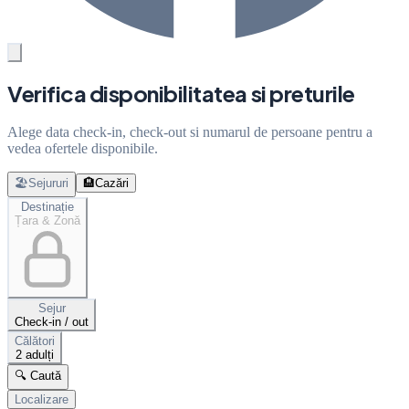
Verifica disponibilitatea si preturile
Alege data check-in, check-out si numarul de persoane pentru a
vedea ofertele disponibile.
🏖️
Sejururi
🏨
Cazări
Destinație
Țara & Zonă
Sejur
Check-in / out
Călători
2 adulți
🔍 Caută
Localizare