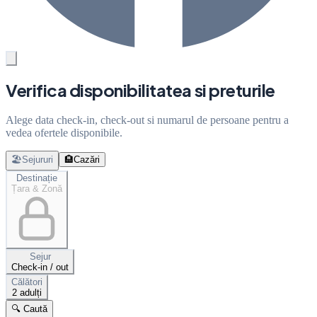
Verifica disponibilitatea si preturile
Alege data check-in, check-out si numarul de persoane pentru a
vedea ofertele disponibile.
🏖️
Sejururi
🏨
Cazări
Destinație
Țara & Zonă
Sejur
Check-in / out
Călători
2 adulți
🔍 Caută