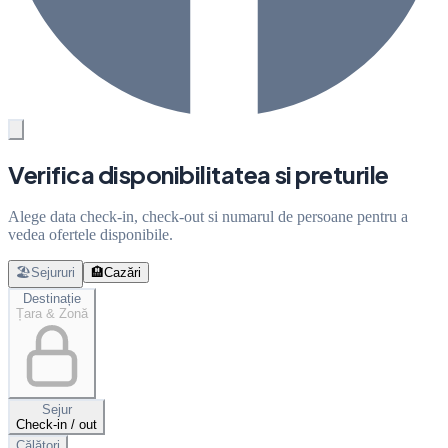
Verifica disponibilitatea si preturile
Alege data check-in, check-out si numarul de persoane pentru a
vedea ofertele disponibile.
🏖️
Sejururi
🏨
Cazări
Destinație
Țara & Zonă
Sejur
Check-in / out
Călători