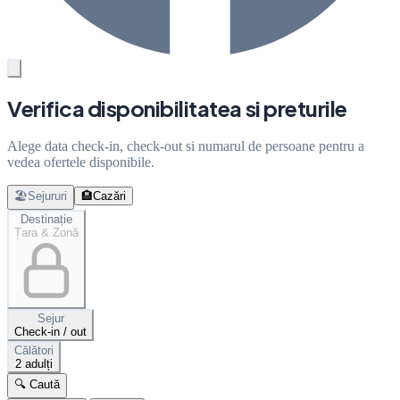
Verifica disponibilitatea si preturile
Alege data check-in, check-out si numarul de persoane pentru a
vedea ofertele disponibile.
🏖️
Sejururi
🏨
Cazări
Destinație
Țara & Zonă
Sejur
Check-in / out
Călători
2 adulți
🔍 Caută