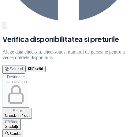
Verifica disponibilitatea si preturile
Alege data check-in, check-out si numarul de persoane pentru a
vedea ofertele disponibile.
🏖️
Sejururi
🏨
Cazări
Destinație
Țara & Zonă
Sejur
Check-in / out
Călători
2 adulți
🔍 Caută