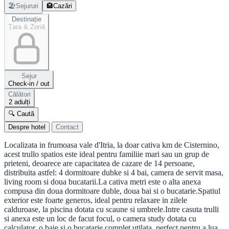
🏖️
Sejururi
🏨
Cazări
Destinație
Țara & Zonă
Sejur
Check-in / out
Călători
2 adulți
🔍 Caută
Despre hotel
Contact
Localizata in frumoasa vale d'Itria, la doar cativa km de Cisternino,
acest trullo spatios este ideal pentru familiie mari sau un grup de
prieteni, deoarece are capacitatea de cazare de 14 persoane,
distribuita astfel: 4 dormitoare dubke si 4 bai, camera de servit masa,
living room si doua bucatarii.La cativa metri este o alta anexa
compusa din doua dormitoare duble, doua bai si o bucatarie.Spatiul
exterior este foarte generos, ideal pentru relaxare in zilele
calduroase, la piscina dotata cu scaune si umbrele.Intre casuta trulli
si anexa este un loc de facut focul, o camera study dotata cu
calculator, o baie si o bucatarie complet utilata, perfect pentru a lua