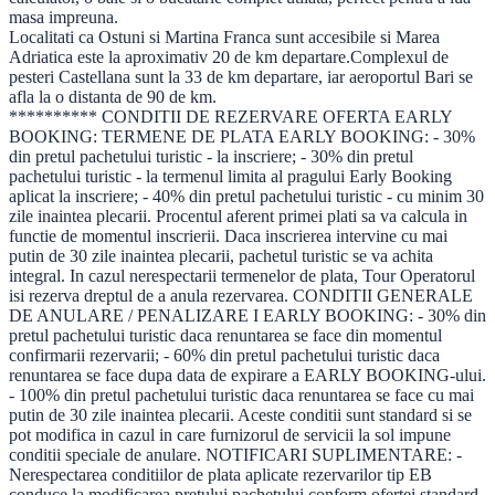
masa impreuna.
Localitati ca Ostuni si Martina Franca sunt accesibile si Marea
Adriatica este la aproximativ 20 de km departare.Complexul de
pesteri Castellana sunt la 33 de km departare, iar aeroportul Bari se
afla la o distanta de 90 de km.
********** CONDITII DE REZERVARE OFERTA EARLY BOOKING: TERMENE DE PLATA EARLY BOOKING: - 30% din pretul pachetului turistic - la inscriere; - 30% din pretul pachetului turistic - la termenul limita al pragului Early Booking aplicat la inscriere; - 40% din pretul pachetului turistic - cu minim 30 zile inaintea plecarii. Procentul aferent primei plati sa va calcula in functie de momentul inscrierii. Daca inscrierea intervine cu mai putin de 30 zile inaintea plecarii, pachetul turistic se va achita integral. In cazul nerespectarii termenelor de plata, Tour Operatorul isi rezerva dreptul de a anula rezervarea. CONDITII GENERALE DE ANULARE / PENALIZARE I EARLY BOOKING: - 30% din pretul pachetului turistic daca renuntarea se face din momentul confirmarii rezervarii; - 60% din pretul pachetului turistic daca renuntarea se face dupa data de expirare a EARLY BOOKING-ului. - 100% din pretul pachetului turistic daca renuntarea se face cu mai putin de 30 zile inaintea plecarii. Aceste conditii sunt standard si se pot modifica in cazul in care furnizorul de servicii la sol impune conditii speciale de anulare. NOTIFICARI SUPLIMENTARE: - Nerespectarea conditiilor de plata aplicate rezervarilor tip EB conduce la modificarea pretului pachetului conform ofertei standard. - Orice modificare reprezinta anularea rezervarii cu penalizari si refacerea acesteia la pretul si conditiile din momentul reinscrierii; OFERTA STANDARD TERMENE DE PLATA OFERTA STANDARD: - 30% din pretul pachetului turistic - la inscriere; - 70% din pretul pachetului turistic - cu minim 30 zile inaintea plecarii; Procentul aferent primei plati sa va calcula in functie de momentul inscrierii. Daca inscrierea intervine cu mai putin de 30 zile inaintea plecarii, pachetul turistic se va achita integral. In cazul nerespectarii termenelor de plata, Agentia Organizatoare isi rezerva dreptul de a anula rezervarea. CONDITII GENERALE DE ANULARE / PENALIZARI OFERTA STANDARD: - 30% din pretul pachetului turistic daca renuntarea se face in intervalul 89 zile - 60 zile inaintea plecarii; - 60% din pretul pachetului turistic daca renuntarea se face in intervalul 59 zile - 30 zile inaintea plecarii; - 100% din pretul pachetului turistic daca renuntarea se face cu mai putin de 30 zile inaintea plecarii. Aceste conditii sunt standard si se pot modifica in cazul in care furnizorul de servicii la sol impune conditii speciale de anulare. NOTIFICARI SUPLIMENTARE: - Orice modificare de nume sau tip de camera efectuata dupa inscriere dar inainte de emiterea documentelor de calatorie se va confirma sau infirma in functie de conditiile prestatorului si va fi supusa platii unei taxe de modificare de 10 euro/camera. - Schimbarea perioadei, a hotelului sau a destinatiei este considerata anulare (cu penalizarile aferente) si refacerea rezervarii in noile conditii de comercializare si de pret. Atat ofertele EARLY BOOKING cat si STANDARD 100 % penalizare: - in cazul anularii rezervarii cu mai putin de 31 zile inainte de data plecarii; - in cazul in care calatorul nu se prezinta la program; - in cazul in care calatorul nu este lasat sa treaca una din frontierele de pe traseul excursiei, din motive care sunt legate exclusiv de persoana sa saudin motive care nu pot fi imputate Agentiei; - in cazul in care calatorul nu respecta conditiile generale ale Agentiei, prezinta acte incomplete sau false, nu are pasaport sau nu achita integralexcursia in termenele stipulate; Aceste penalizari se aplica la pretul pachetului de calatorie. Toate sumele mentionate mai sus se vor retine de catre Agentie din avansul sau pretul total al pachetului de servicii de calatorie achitat de calator, fara a fi necesara interventia instantelor de judecata. Aceste conditii de plata si penalizari sunt general valabile. Ofertele speciale pot avea conditii de plata si retragere specifice. Aceste conditii speciale sunt communicate odata cu oferta si fac parte integrala din contractul de comercializare a pachetelor de servicii turistice. Calatorii pot transfera pachetul de servicii de calatorie unei alte persoane, in urma unei instiintari efectuate in mod rezonabil si eventual a platii unorcosturi suplimentare (taxa modificare nume, taxa anulare,etc). Numarul minim de persoane necesar pentru realizarea programului: - Insula Ischia - nu exista numar minim de persoane; - Puglia - nu exista un numar minim de persoane. Incetarea contractului privind pachetul de servicii de calatorie si dreptul de retragere inainte de inceperea executarii pachetului. Calatorul poate inceta contractul privind pachetul de servicii de calatorie in orice moment inainte de inceperea executarii pachetului. In cazul in carecalatorul inceteaza contractul privind pachetul de servicii de calatorie, acesta poate fi obligat sa plateasca agentiei de turism organizatoare openalitate de incetare adecvata si justificabila.In contractul privind pachetul de servicii de calatorie pot fi prevazute penalitati de incetare standardizate rezonabile, in functie de momentul incetariicontractului inainte de inceperea executarii pachetului, precum si de economiile de costuri si de veniturile prevazute, generate de executareaalternativa a serviciilor de calatorie. In absenta unor penalitati de incetare standardizate, valoarea penalitatii de incetare corespunde pretuluipachetului, din care se scad economiile de costuri si veniturile generate de executarea alternativa a serviciilor de calatorie. La cererea calatorului, agentia de turism organizatoare prezinta o justificare pentru cuantumul penalitatilor de incetare. SERVICII INCLUSE IN PACHETELE DE SERVICII TURISTICE: - transport cu avionul; - 1 bagaj de cabina 10 kg - zbor compania Blue Air - sa se incadreze in dimensiunile 55cm x 40cm x 20cm; - 1 bagaj de mana ( cabina ) - zbor compania Wizz Air - cu dimensiunea maxima de 40cm a 30cm a 20cm, care poate fi asezat sub scaunul din fata dumneavoastra; - 7 sau 14 nopti cazare si masa conform ofertei; - transferuri aeroport - hotel - aeroport; - asistenta turistica la destinatie in limba italiana si engleza pentru Insula Ischia si Puglia. - taxele de aeroport si catering (se pot modifica). Nota: Taxele de aeroport incluse in pret sunt cele valabile la data lansarii ofertei, respectiv luna, anul. In situatia majorarii de catre compania aeriana a acestor taxe pana la data emiterii biletelor de avion (biletele se emit cu pana la 7 zile inainte de plecare), agentia isi rezerva dreptul de a modifica valoarea acestora. NU SUNT INCLUSE IN PACHETELE DE SERVICII TURISTICE: - asigurarea medicala de calatorie (optionala, recomandata); - asigurarea storno (optionala), se incheie odata cu contractul de comercializare a pachetului de servicii turistice, in pachet cu asigurarea medicala de calatorie; - excursiile optionale. OBSERVATII: - DOCUMENTE NECESARE CALATORIEI: CARTE DE IDENTITATE SAU PASAPORT SIMPLU ELECTRONIC SAU TEMPORAR VALABIL CEL PUTIN 6 LUNI DE LA INCHEIEREA CALATORIEI; TOTI COPIII AU NEVOIE DE PASAPORT; - ACESTE PROGRAME NU NECESITA OBTINEREA VIZEI TURISTICE; INFORMATII UTILE INAINTE DE CALATORIE: Taxa turistica locala se va achita de catre turisti in numerar, la sosirea in unitatea de cazare. Taxa de sejur este diferentiata in functie de clasificarea unitatilor de cazare. IMPORTANT! Va reamintim ca incheierea unei Asigurari STORNO de calatorie poate acoperi pierderile financiare cauzate de anulare, contracarand efectul penalizarilor aplicate. Va recomandam sa uzati de acest mijloc de protectie financiara care acopera cele mai frecvente evenimente ce cauzeaza anularea calatoriei INFORMATII LEGATE DE DOCUMENTELE DE CALATORIE SI VIZE Cetatenii romani nu au nevoie de viza pentru a calatori in Italia. Intrarea in Italia este permisa cu pasaportul sau cartea de identitate in curs de valabilitate. Pentru verificarea conditiilor particulare de intrare si sedere prevazute de legislatia din Italia, va recomandam consultarea informatiilor oficiale furnizate de autortatile grecesti: - Ambasada Italiei din Bucuresti (https://ambbucarest.esteri.it/ambasciata_bucarest/it/) - In cazul pierderii/furtului documentelor de calatorie cetatenii romani pot contacta: - Ambasada Romaniei din Roma - Sectia Consulara: Telefon Phone: + 39 06 8352 3344 sau Phone: +39 06 808 4529 Numere de telefon de urgenta ale autoritatilor publice din Italia: - 112 - Numar general de urgenta - 112 - Politia italiana - 118 - Asistenta medicala de urgenta - 115 - Pompierii - 113 - Politia rutiera FORMALITATI LEGATE DE SANATATE Sistemul medical Asigurarea medicala este obligatorie in Italia. Va recomandam cu insistenta sa incheiati o asigurare medicala de sanatate sau sa obtineti Cardul European de Sanatate inainte de a pleca intr-o calatorie. Daca va imbolnaviti sau aveti un accident pe durata unei sederi temporare intr-un stat membru UE, formularul E112 sau Cardul european de asigurari sociale de sanatate va va da acces la ingrijirile medicale necesare. Acest Card va va permite sa primiti asistenta medicala necesara in timpul sederii dumneavoastra temporare in orice tara a Uniunii Europene. Mai multe detalii gasiti la adresele: www.cnas.ro si www.ceass.ro. Este bine ca asigurarea medicala suplimentara sa fie valabila in toate tarile. In baza unei asemenea asigurari, facultative, aveti acces la serviciile de urgenta atat din sistemul public de sanatate, cat si din cel privat (in functie de tipul politei de asigurare). La incheierea unei asemenea asigurari verificati coordonatele partenerului societatii de asigurare in tara de destinatie si de tranzit. Va recomandam sa va incheiati, inainte de plecare, o asigurare de calatorie. Aceasta are valabilitate in toate tarile si poate sa acopere de la riscurile de baza (imbolnaviri, accidente, urgente stomatologice, repatriere sanitara sau in caz de deces) pana la toate riscurile de calatorie, inclusiv pierderea/ furtul/ deteriorarea bagajelor, anularea plecarii in strainatate, falimentul compani