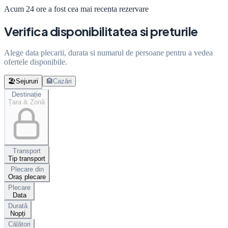
Acum 24 ore a fost cea mai recenta rezervare
Verifica disponibilitatea si preturile
Alege data plecarii, durata si numarul de persoane pentru a vedea
ofertele disponibile.
🏖️
Sejururi
🏨
Cazări
Destinație
Țara & Zonă
Transport
Tip transport
Plecare din
Oraș plecare
Plecare
Data
Durată
Nopți
Călători