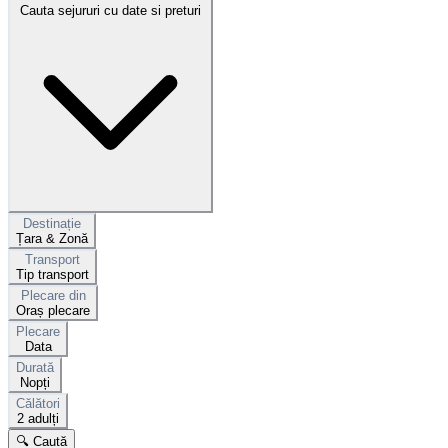
Cauta sejururi cu date si preturi
Destinație
Țara & Zonă
Transport
Tip transport
Plecare din
Oraș plecare
Plecare
Data
Durată
Nopți
Călători
2 adulți
🔍 Caută