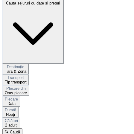
Cauta sejururi cu date si preturi
Destinație
Țara & Zonă
Transport
Tip transport
Plecare din
Oraș plecare
Plecare
Data
Durată
Nopți
Călători
2 adulți
🔍 Caută